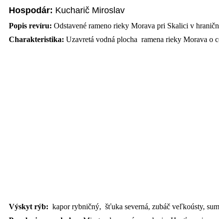
Hospodár:
Kucharič Miroslav
Popis revíru:
Odstavené rameno rieky Morava pri Skalici v hran
Charakteristika:
Uzavretá vodná plocha ramena rieky Morava o c
Výskyt rýb:
kapor rybničný, šťuka severná, zubáč veľkoústy, sume