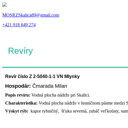
MOSRZSkalica89@gmail.com
+421 918 849 274
Revíry
Revír číslo Z 2-5040-1-1 VN Mlynky
Hospodár:
Čmarada Milan
Popis revíru:
Vodná plocha nádrže pri Skalici.
Charakteristika:
Vodná plocha nádrže v hraničnom pásme medzi 
Výskyt rýb:
kapor rybničný, šťuka severná, zubáč veľkoústy, sume