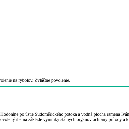
lenie na rybolov, Zvláštne povolenie.
Hodoníne po ústie Sudoměřického potoka a vodná plocha ramena Iváne
 povolený iba na základe výnimky štátnych orgánov ochrany prírody a kr