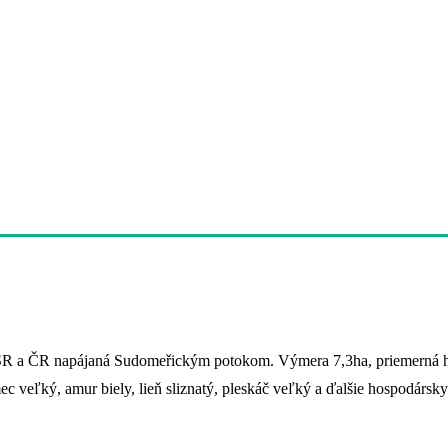
SR a ČR napájaná Sudomeřickým potokom. Výmera 7,3ha, priemerná 
c veľký, amur biely, lieň sliznatý, pleskáč veľký a ďalšie hospodárs