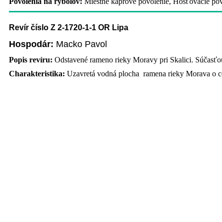
Povolenia na rybolov:
Miestne kaprové povolenie, Hosťovacie povo
Revír číslo Z 2-1720-1-1 OR Lipa
Hospodár:
Macko Pavol
Popis revíru:
Odstavené rameno rieky Moravy pri Skalici. Súčasťou
Charakteristika:
Uzavretá vodná plocha ramena rieky Morava o c