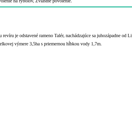
lenie na rybolov, Zvláštne povolenie.
 revíru je odstavené rameno Talér, nachádzajúce sa juhozápadne od L
elkovej výmere 3,5ha s priemernou hĺbkou vody 1,7m.