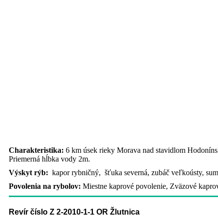
Charakteristika:
6 km úsek rieky Morava nad stavidlom Hodonínske
Priemerná hĺbka vody 2m.
Výskyt rýb:
kapor rybničný, šťuka severná, zubáč veľkoústy, sumec
Povolenia na rybolov:
Miestne kaprové povolenie, Zväzové kaprov
Revír číslo Z 2-2010-1-1 OR Žlutnica