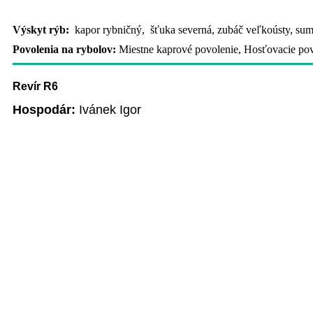
Výskyt rýb:
kapor rybničný, šťuka severná, zubáč veľkoústy, sume
Povolenia na rybolov:
Miestne kaprové povolenie, Hosťovacie povo
Revír R6
Hospodár:
Ivánek Igor