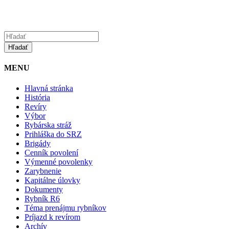
MENU
Hlavná stránka
História
Revíry
Výbor
Rybárska stráž
Prihláška do SRZ
Brigády
Cenník povolení
Výmenné povolenky
Zarybnenie
Kapitálne úlovky
Dokumenty
Rybník R6
Téma prenájmu rybníkov
Príjazd k revírom
Archív