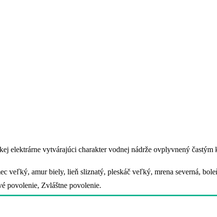
j elektrárne vytvárajúci charakter vodnej nádrže ovplyvnený častým k
 veľký, amur biely, lieň sliznatý, pleskáč veľký, mrena severná, bole
é povolenie, Zvláštne povolenie.